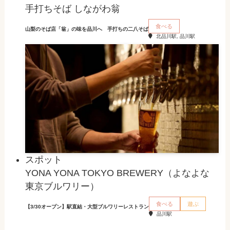
手打ちそば しながわ翁
食べる
山梨のそば店「翁」の味を品川へ 手打ちの二八そば
北品川駅, 品川駅
スポット
YONA YONA TOKYO BREWERY（よなよな
東京ブルワリー）
食べる
遊ぶ
【3/30オープン】駅直結・大型ブルワリーレストラン
品川駅