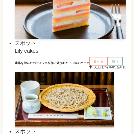
スポット
Lily cakes
食べる
買う
建築を学んだパティシエが作る遊び心たっぷりのケーキ
天王洲アイル駅, 品川駅
スポット