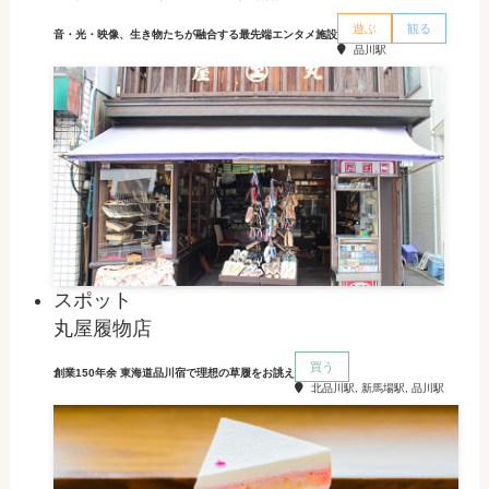
遊ぶ
観る
音・光・映像、生き物たちが融合する最先端エンタメ施設
品川駅
スポット
丸屋履物店
買う
創業150年余 東海道品川宿で理想の草履をお誂え
北品川駅, 新馬場駅, 品川駅