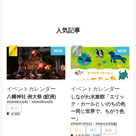
人気記事
NEW
NEW
イベントカレンダー
イベントカレンダー
八幡神社 例大祭 (鮫洲)
しながわ水族館「エリッ
2026/08/13(木) ~ 2026/08/16(日)
ク・カールと いのちの色
観る
ー同じ世界で、ちがう色
鮫洲駅
ー」
2026/07/25(土) ~ 2026/12/25(金)
遊ぶ
観る
知る
大森海岸駅, 大森駅