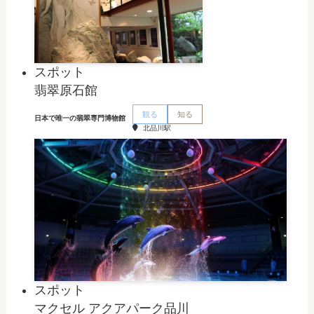
スポット
翡翠原石館
観る
知る
日本で唯一の翡翠専門博物館
北品川駅
スポット
マクセル アクアパーク品川