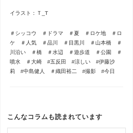
イラスト：Ｔ_T
＃シッコウ ＃ドラマ ＃夏 ＃ロケ地 ＃ロ
ケ ＃人気 ＃品川 ＃目黒川 ＃山本橋 ＃
川沿い ＃橋 ＃水辺 ＃遊歩道 ＃公園 ＃
噴水 ＃大崎 #五反田 #涼しい #伊藤沙
莉 #中島健人 ＃織田裕二 #撮影 #今日
こんなコラムも読まれています