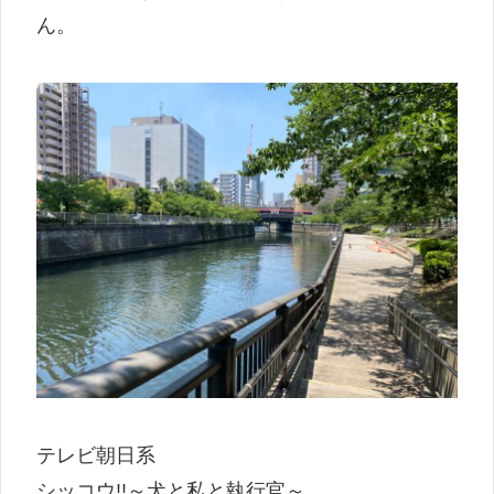
ん。
テレビ朝日系
シッコウ!!～犬と私と執行官～