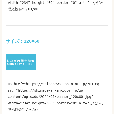
width="234" height="60" border="0" alt="しながわ
観光協会" /></a>
サイズ：120×60
<a href="https://shinagawa-kanko.or.jp/"><img 
src="https://shinagawa-kanko.or.jp/wp-
content/uploads/2024/05/banner_120x60.jpg" 
width="234" height="60" border="0" alt="しながわ
観光協会" /></a>