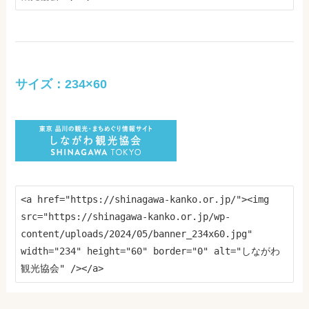
サイズ：234×60
<a href="https://shinagawa-kanko.or.jp/"><img 
src="https://shinagawa-kanko.or.jp/wp-
content/uploads/2024/05/banner_234x60.jpg" 
width="234" height="60" border="0" alt="しながわ
観光協会" /></a>