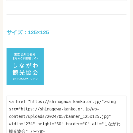
サイズ：125×125
<a href="https://shinagawa-kanko.or.jp/"><img 
src="https://shinagawa-kanko.or.jp/wp-
content/uploads/2024/05/banner_125x125.jpg" 
width="234" height="60" border="0" alt="しながわ
観光協会" /></a>