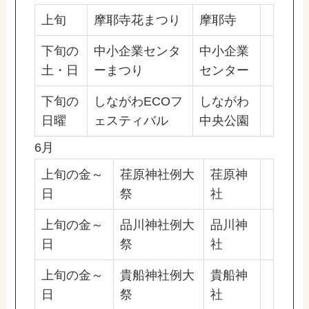
上旬
摩耶寺花まつり
摩耶寺
下旬の
中小企業センタ
中小企業
土・日
ーまつり
センター
下旬の
しながわECOフ
しながわ
日曜
ェスティバル
中央公園
6月
上旬の金～
荏原神社例大
荏原神
日
祭
社
上旬の金～
品川神社例大
品川神
日
祭
社
上旬の金～
貴船神社例大
貴船神
日
祭
社