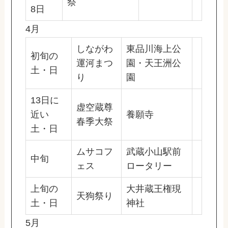
祭
8日
4月
しながわ
東品川海上公
初旬の
運河まつ
園・天王洲公
土・日
り
園
13日に
虚空蔵尊
近い
養願寺
春季大祭
土・日
ムサコフ
武蔵小山駅前
中旬
ェス
ロータリー
上旬の
大井蔵王権現
天狗祭り
土・日
神社
5月