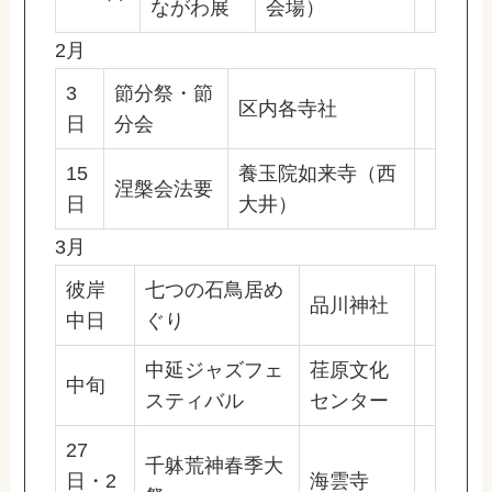
ながわ展
会場）
2月
3
節分祭・節
区内各寺社
日
分会
15
養玉院如来寺（西
涅槃会法要
日
大井）
3月
彼岸
七つの石鳥居め
品川神社
中日
ぐり
中延ジャズフェ
荏原文化
中旬
スティバル
センター
27
千躰荒神春季大
日・2
海雲寺