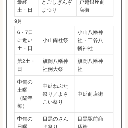
最終
とごしぎんざ
戸越銀座商
土・日
まつり
店街
9月
6・7日
小山八幡神
に近い
小山両社祭
社・三谷八
土・日
幡神社
第2土・
旗岡八幡神
旗岡八幡神
日
社例大祭
社
中旬の
中延ねぶた
土曜
祭り／よさ
中延商店街
（隔年
こい祭り
毎）
中旬の
目黒のさん
目黒駅前商
日曜
ま祭り
店街