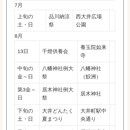
7月
上旬の
品川納涼
西大井広場
土・日
祭
公園
8月
養玉院如来
13日
千燈供養会
寺
中旬の
八幡神社例大
八幡神社
金～日
祭
（鮫洲）
第3金～
居木神社例大
居木神社
日
祭
下旬の
大井どんたく
大井町駅中
土・日
夏まつり
央通り