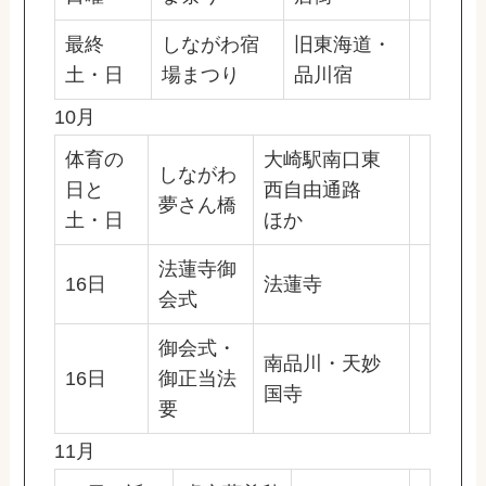
最終
しながわ宿
旧東海道・
土・日
場まつり
品川宿
10月
体育の
大崎駅南口東
しながわ
日と
西自由通路
夢さん橋
土・日
ほか
法蓮寺御
16日
法蓮寺
会式
御会式・
南品川・天妙
16日
御正当法
国寺
要
11月