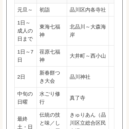
元旦～
初詣
品川区内各寺社
1日～
東海七福
北品川～大森海
成人の
神
岸
日まで
1日～7
荏原七福
大井町～西小山
日
神
新春餅つ
2日
品川神社
き大会
中旬の
水ごり修
真了寺
日曜
行
伝統の技
きゅりあん（品
最終
と味／し
川区立総合区民
土・日