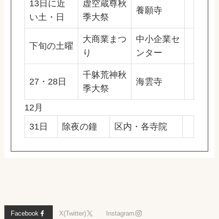
13日に近
虚空蔵尊秋
養願寺
い土・日
季大祭
大商業まつ
中小企業セ
下旬の土曜
り
ンター
千躰荒神秋
27・28日
海雲寺
季大祭
12月
31日
除夜の鐘
区内・各寺院
Facebook
X(Twitter)
Instagram