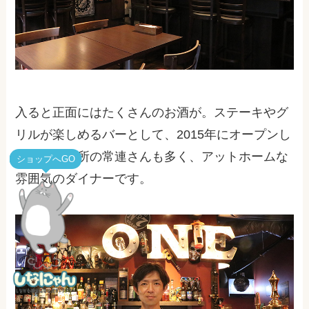
入ると正面にはたくさんのお酒が。ステーキやグ
リルが楽しめるバーとして、2015年にオープンし
ました。近所の常連さんも多く、アットホームな
ショップへGO
雰囲気のダイナーです。