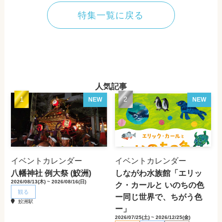
特集一覧に戻る
人気記事
NEW
NEW
イベントカレンダー
イベントカレンダー
八幡神社 例大祭 (鮫洲)
しながわ水族館「エリッ
2026/08/13(木) ~ 2026/08/16(日)
ク・カールと いのちの色
観る
ー同じ世界で、ちがう色
鮫洲駅
ー」
2026/07/25(土) ~ 2026/12/25(金)