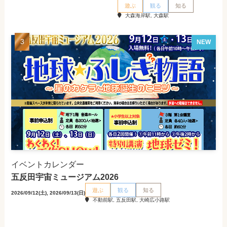
遊ぶ
観る
知る
大森海岸駅, 大森駅
NEW
イベントカレンダー
五反田宇宙ミュージアム2026
遊ぶ
観る
知る
2026/09/12(土), 2026/09/13(日)
不動前駅, 五反田駅, 大崎広小路駅