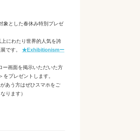
ワーを対象とした春休み特別プレゼ
0年以上にわたり世界的人気を誇
企画展です。
★Exhibitionismー
フォロー画面を掲示いただいた方
ット＞をプレゼントします。
合があう方はぜひスマホをご
となります）