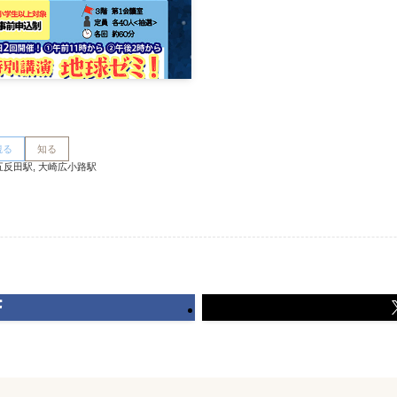
観る
知る
五反田駅, 大崎広小路駅