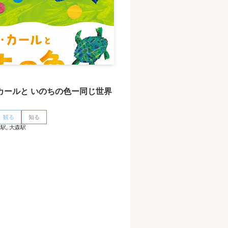
カールと いのちの色ー同じ世界
観る
知る
駅, 大森駅