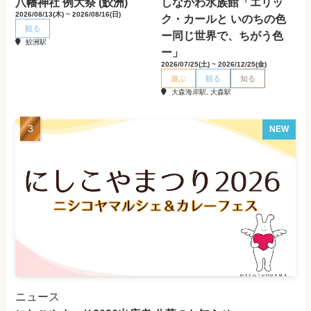
八幡神社 例大祭 (鮫洲)
しながわ水族館「エリッ
2026/08/13(木) ~ 2026/08/16(日)
ク・カールと いのちの色
観る
ー同じ世界で、ちがう色
鮫洲駅
ー」
2026/07/25(土) ~ 2026/12/25(金)
遊ぶ
観る
知る
大森海岸駅, 大森駅
NEW
ニュース