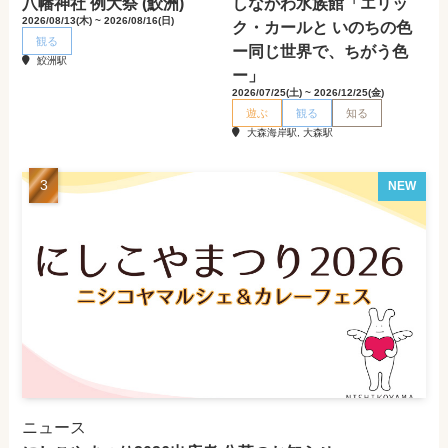
八幡神社 例大祭 (鮫洲)
しながわ水族館「エリッ
2026/08/13(木) ~ 2026/08/16(日)
ク・カールと いのちの色
観る
ー同じ世界で、ちがう色
鮫洲駅
ー」
2026/07/25(土) ~ 2026/12/25(金)
遊ぶ
観る
知る
大森海岸駅, 大森駅
NEW
ニュース