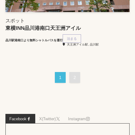
スポット
東横INN品川港南口天王洲アイル
泊まる
品川駅港南口より無料シャトルバスを運行
天王洲アイル駅, 品川駅
1
2
Facebook
X(Twitter)
Instagram