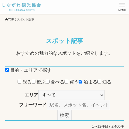
MENU
TOP
スポット記事
スポット記事
おすすめの魅力的なスポットをご紹介します。
目的・エリアで探す
観る
遊ぶ
食べる
買う
泊まる
知る
エリア
フリーワード
検索
1〜12件目 / 全460件