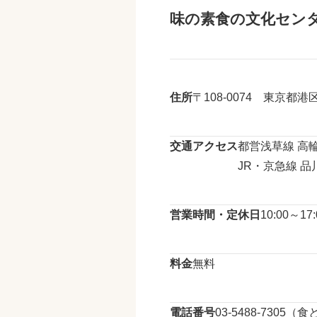
味の素食の文化セン
住所
〒108-0074 東京都
交通アクセス
都営浅草線 高輪
JR・京急線 品
営業時間・定休日
10:00～
料金
無料
電話番号
03-5488-730