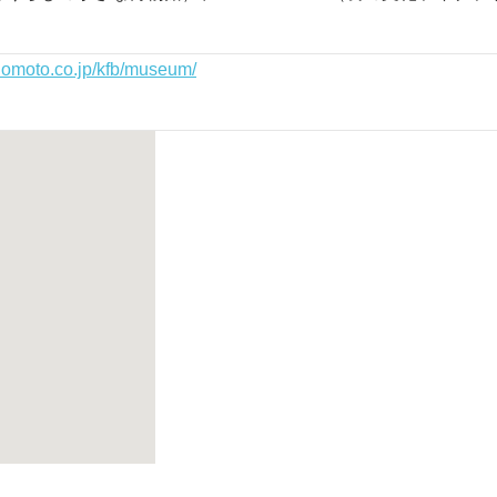
inomoto.co.jp/kfb/museum/