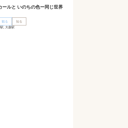
カールと いのちの色ー同じ世界
観る
知る
駅, 大森駅