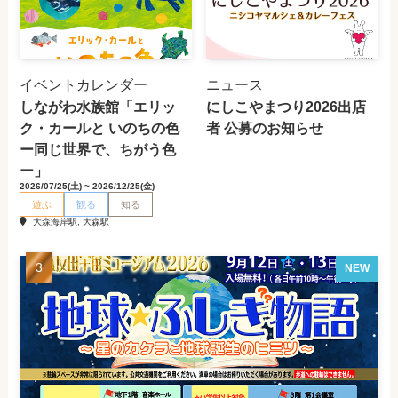
イベントカレンダー
ニュース
しながわ水族館「エリッ
にしこやまつり2026出店
ク・カールと いのちの色
者 公募のお知らせ
ー同じ世界で、ちがう色
ー」
2026/07/25(土) ~ 2026/12/25(金)
遊ぶ
観る
知る
大森海岸駅, 大森駅
NEW