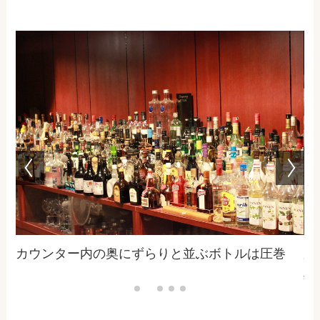
カウンター内の奥にずらりと並ぶボトルは圧巻
広
せ