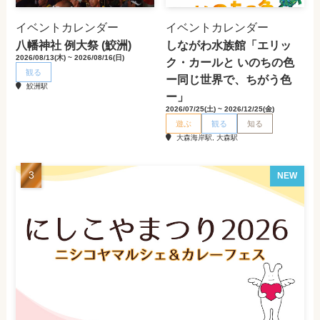
イベントカレンダー
イベントカレンダー
八幡神社 例大祭 (鮫洲)
しながわ水族館「エリッ
2026/08/13(木) ~ 2026/08/16(日)
ク・カールと いのちの色
観る
ー同じ世界で、ちがう色
鮫洲駅
ー」
2026/07/25(土) ~ 2026/12/25(金)
遊ぶ
観る
知る
大森海岸駅, 大森駅
NEW