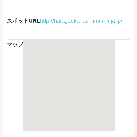
スポットURL
http://hatagaokahachiman-jinja.jp/
マップ