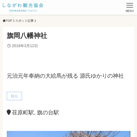
MENU
TOP
スポット記事
旗岡八幡神社
2018年3月12日
元治元年奉納の大絵馬が残る 源氏ゆかりの神社
観る
荏原町駅, 旗の台駅