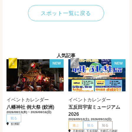
スポット一覧に戻る
人気記事
NEW
NEW
イベントカレンダー
イベントカレンダー
八幡神社 例大祭 (鮫洲)
五反田宇宙ミュージアム
2026/08/13(木) ~ 2026/08/16(日)
2026
観る
2026/09/12(土), 2026/09/13(日)
鮫洲駅
遊ぶ
観る
知る
不動前駅, 五反田駅, 大崎広小路駅