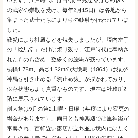
います。江戸時代には2代将軍秀忠をはじめ多く
の武家の崇敬を受け、毎年2月15日には各地から
集まった武士たちにより弓の競射が行われていま
した。
戦災により社殿などを焼失しましたが、境内左手
の「絵馬堂」だけは焼け残り、江戸時代に奉納さ
れたものも含め、数多くの絵馬が残っています。
横幅1.78m、高さ1.32mの大絵馬（1864）は猿が
神馬を引き止める「駒止め猿」が描かれており、
保存状態もよく貴重なものです。現在は社務所2
階に展示されています。
例大祭は9月の第2土曜・日曜（年度により変更の
場合があります）。両日とも神楽殿では里神楽が
奉奏され、百軒近い露店が立ち並ぶ境内にはたく