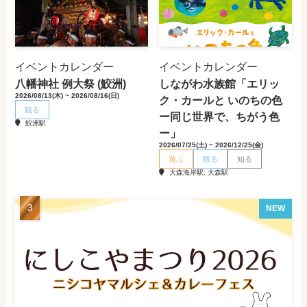
イベントカレンダー
イベントカレンダー
八幡神社 例大祭 (鮫洲)
しながわ水族館「エリッ
2026/08/13(木) ~ 2026/08/16(日)
ク・カールと いのちの色
観る
ー同じ世界で、ちがう色
鮫洲駅
ー」
2026/07/25(土) ~ 2026/12/25(金)
遊ぶ
観る
知る
大森海岸駅, 大森駅
NEW