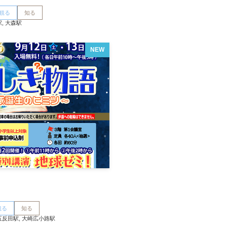
観る
知る
, 大森駅
NEW
観る
知る
五反田駅, 大崎広小路駅