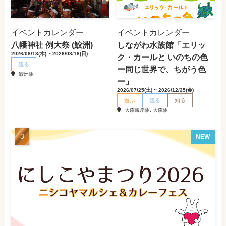
イベントカレンダー
イベントカレンダー
八幡神社 例大祭 (鮫洲)
しながわ水族館「エリッ
2026/08/13(木) ~ 2026/08/16(日)
ク・カールと いのちの色
観る
ー同じ世界で、ちがう色
鮫洲駅
ー」
2026/07/25(土) ~ 2026/12/25(金)
遊ぶ
観る
知る
大森海岸駅, 大森駅
NEW