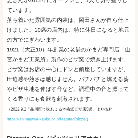
記さんが2012年にオープンし、1人で切り盛りし
ています。
落ち着いた雰囲気の内装は、岡田さんが自ら仕上
げました。10席の店内は、特に休日になると地元
の方でにぎわいます。
1921（大正10）年創業の老舗のかまど専門店「山
宮かまど工業所」製作のピザ窯で焼き上げます。
ピザ窯はお店の中心にドンと鎮座していますが、
圧迫感や熱さは感じません。パチパチと燃える薪
やピザ生地を伸ばす音など、調理中の音と漂って
くる香りにも食欲を刺激されます。
（2022.9.2「品川区で味わえる本格派ピザ店5選」より抜粋
https://shinagawa-kanko.or.jp/featured/pizza/
）