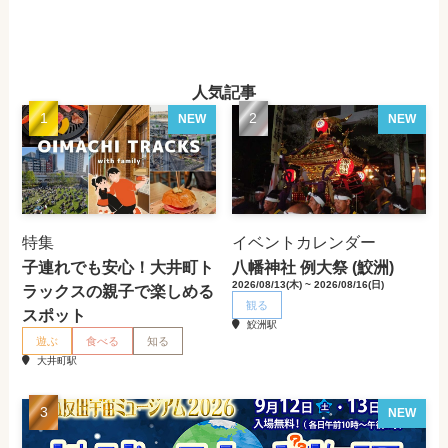
人気記事
NEW
NEW
特集
イベントカレンダー
子連れでも安心！大井町ト
八幡神社 例大祭 (鮫洲)
2026/08/13(木) ~ 2026/08/16(日)
ラックスの親子で楽しめる
観る
スポット
鮫洲駅
遊ぶ
食べる
知る
大井町駅
NEW