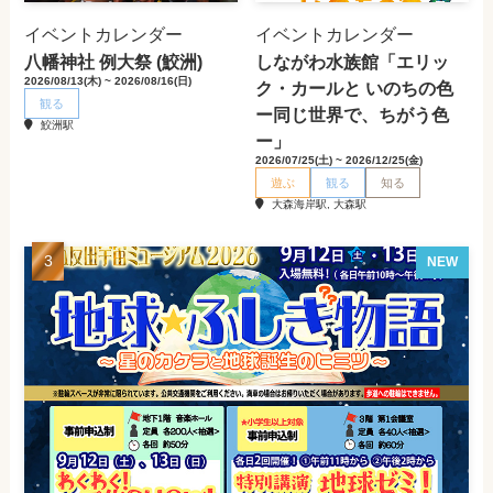
イベントカレンダー
イベントカレンダー
八幡神社 例大祭 (鮫洲)
しながわ水族館「エリッ
2026/08/13(木) ~ 2026/08/16(日)
ク・カールと いのちの色
観る
ー同じ世界で、ちがう色
鮫洲駅
ー」
2026/07/25(土) ~ 2026/12/25(金)
遊ぶ
観る
知る
大森海岸駅, 大森駅
NEW