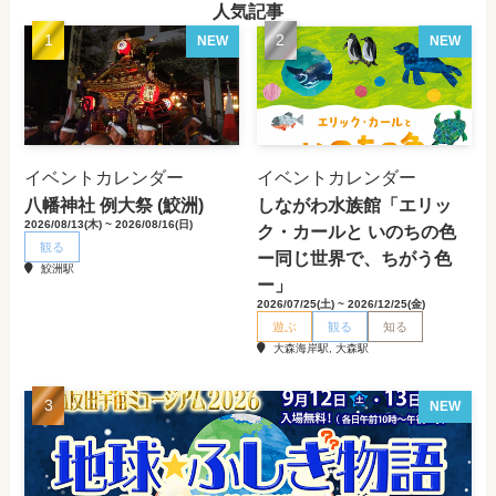
人気記事
NEW
NEW
イベントカレンダー
イベントカレンダー
八幡神社 例大祭 (鮫洲)
しながわ水族館「エリッ
2026/08/13(木) ~ 2026/08/16(日)
ク・カールと いのちの色
観る
ー同じ世界で、ちがう色
鮫洲駅
ー」
2026/07/25(土) ~ 2026/12/25(金)
遊ぶ
観る
知る
大森海岸駅, 大森駅
NEW