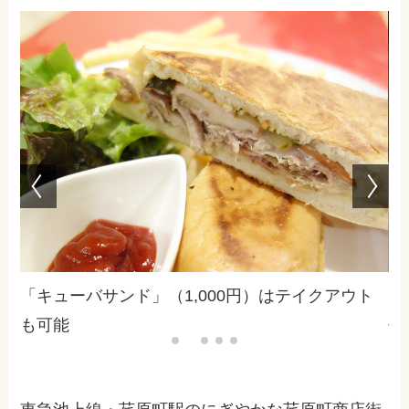
し
「キューバサンド」（1,000円）はテイクアウト
キ
も可能
せ