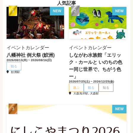
人気記事
NEW
NEW
イベントカレンダー
イベントカレンダー
八幡神社 例大祭 (鮫洲)
しながわ水族館「エリッ
2026/08/13(木) ~ 2026/08/16(日)
ク・カールと いのちの色
観る
ー同じ世界で、ちがう色
鮫洲駅
ー」
2026/07/25(土) ~ 2026/12/25(金)
遊ぶ
観る
知る
大森海岸駅, 大森駅
NEW