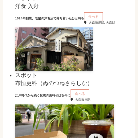
洋食 入舟
食べる
1924年創業、老舗の洋食店で落ち着いたひと時を
大森海岸駅, 大森駅
スポット
布恒更科（ぬのつねさらしな）
食べる
江戸時代から続く伝統の更科そばを今に
大森海岸駅