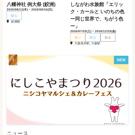
八幡神社 例大祭 (鮫洲)
しながわ水族館「エリッ
2026/08/13(木) ~ 2026/08/16(日)
ク・カールと いのちの色
観る
ー同じ世界で、ちがう色
鮫洲駅
ー」
2026/07/25(土) ~ 2026/12/25(金)
遊ぶ
観る
知る
大森海岸駅, 大森駅
NEW
ニュース