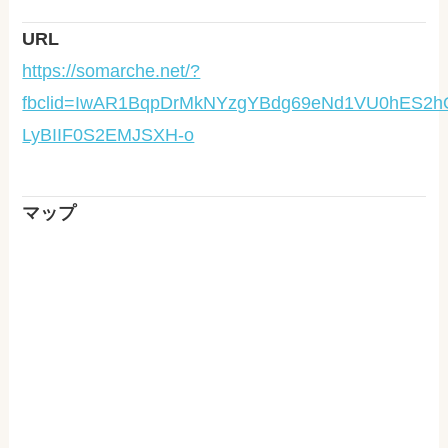
URL
https://somarche.net/?
fbclid=IwAR1BqpDrMkNYzgYBdg69eNd1VU0hES2hOI
LyBIIF0S2EMJSXH-o
マップ