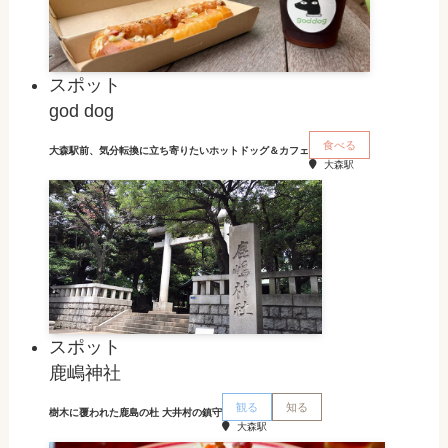
スポット
god dog
食べる
大森駅前、気分転換に立ち寄りたいホットドッグ＆カフェ
大森駅
スポット
鹿嶋神社
観る
知る
樹木に覆われた鹿島の杜 大井村の鎮守
大森駅