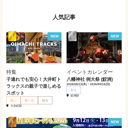
人気記事
NEW
NEW
特集
イベントカレンダー
子連れでも安心！大井町ト
八幡神社 例大祭 (鮫洲)
2026/08/13(木) ~ 2026/08/16(日)
ラックスの親子で楽しめる
観る
スポット
鮫洲駅
遊ぶ
食べる
知る
大井町駅
NEW