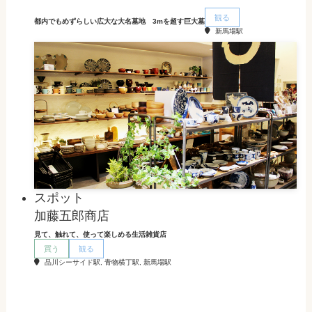
観る
都内でもめずらしい広大な大名墓地 3mを超す巨大墓
新馬場駅
スポット
加藤五郎商店
見て、触れて、使って楽しめる生活雑貨店
買う
観る
品川シーサイド駅, 青物横丁駅, 新馬場駅