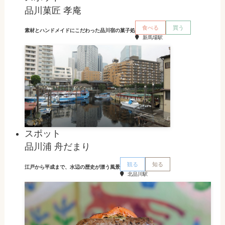
品川菓匠 孝庵
食べる
買う
素材とハンドメイドにこだわった品川宿の菓子処
新馬場駅
スポット
品川浦 舟だまり
観る
知る
江戸から平成まで、水辺の歴史が漂う風景
北品川駅