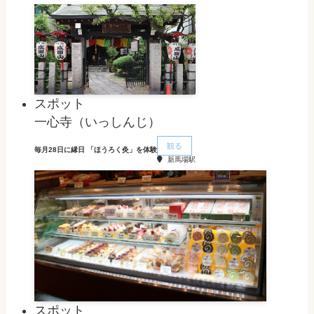
スポット
一心寺（いっしんじ）
観る
毎月28日に縁日 「ほうろく灸」を体験
新馬場駅
スポット