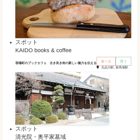
スポット
KAIDO books & coffee
食べる
買う
宿場町のブックカフェ 古き良き街の新しい魅力を伝える
北品川駅, 新馬場駅
スポット
清光院・奥平家墓域