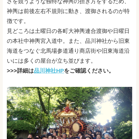
さを競うような独特な神輿の担ぎ方をするため、
神輿は前後左右不規則に動き、渡御されるのが特
徴です。
見どころは土曜日の各町大神輿連合渡御や日曜日
の本社中神輿宮入道中。また、品川神社から旧東
海道をつなぐ北馬場参道通り商店街や旧東海道沿
いには多くの屋台が立ち並びます。
>>>詳細は
品川神社HP
をご確認ください。