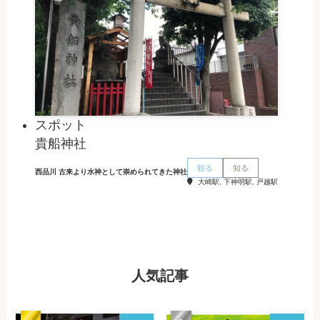
スポット
貴船神社
観る
知る
西品川 古来より水神として崇められてきた神社
大崎駅, 下神明駅, 戸越駅
人気記事