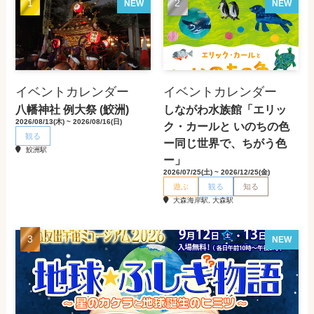
NEW
NEW
イベントカレンダー
イベントカレンダー
八幡神社 例大祭 (鮫洲)
しながわ水族館「エリッ
2026/08/13(木) ~ 2026/08/16(日)
ク・カールと いのちの色
観る
ー同じ世界で、ちがう色
鮫洲駅
ー」
2026/07/25(土) ~ 2026/12/25(金)
遊ぶ
観る
知る
大森海岸駅, 大森駅
NEW