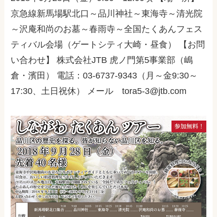
京急線新馬場駅北口～品川神社～東海寺～清光院
～沢庵和尚のお墓～春雨寺～全国たくあんフェス
ティバル会場（ゲートシティ大崎・昼食） 【お問
い合わせ】 株式会社JTB 虎ノ門第5事業部（嶋
倉・濱田） 電話：03-6737-9343（月～金9:30～
17:30、土日祝休） メール tora5-3@jtb.com