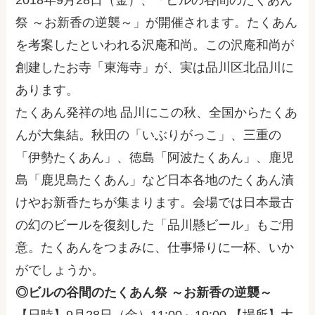
祭 ～お新香の逆襲～」が開催されます。たくあん
を考案したといわれる沢庵和尚。この沢庵和尚が
創建したお寺「東海寺」が、実は品川区北品川に
あります。
たくあん発祥の地 品川にこの秋、全国からたくあ
んが大集結。秋田の「いぶりがっこ」、三重の
「伊勢たくあん」、徳島「阿波たくあん」、鹿児
島「鹿児島たくあん」など日本各地のたくあん漬
けやお新香たちが集まります。会場では日本最古
の幻のビールを復刻した「品川懸ビール」もご用
意。たくあんをつまみに、仕事帰りに一杯、いか
がでしょうか。
◎ビルの谷間のたくあん祭 ～お新香の逆襲～
【日時】9月28日（金）11:00～19:00 【場所】大