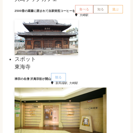
食べる
知る
遊ぶ
2500冊の蔵書に囲まれて自家焙煎コーヒーを
大崎駅
スポット
東海寺
観る
禅宗の名僧 沢庵宗彭が開山
新馬場駅, 大崎駅