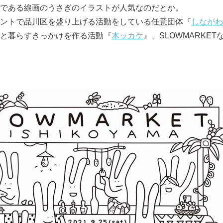
である線画のうさぎのイラストが人気なのだとか。
ントで品川区を盛り上げる活動をしている任意団体『
しながわ
と暮らすきっかけを作る活動『
木ッカケ
』、SLOWMARKE