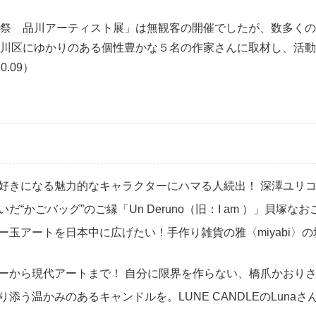
祭 品川アーティスト展」は無観客の開催でしたが、数多くの
川区にゆかりのある個性豊かな５名の作家さんに取材し、活動
.09）
ほど好きになる魅力的なキャラクターにハマる人続出！ 深澤ユリ
いだ“かごバッグ”のご縁「Un Deruno（旧：I am ）」貝塚
ビー玉アートを日本中に広げたい！手作り雑貨の雅〈miyabi〉
ーターから現代アートまで！ 自分に限界を作らない、橋爪かおり
寄り添う温かみのあるキャンドルを。LUNE CANDLEのLunaさ