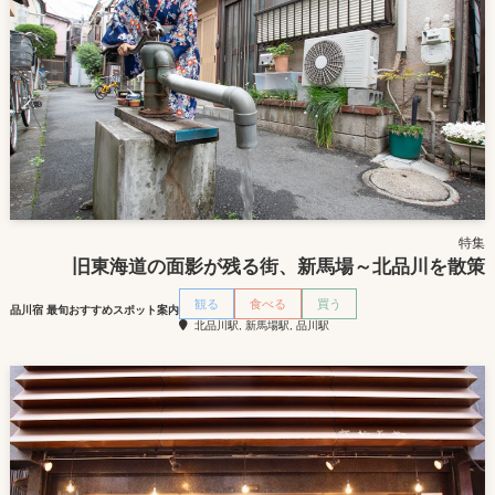
特集
旧東海道の面影が残る街、新馬場～北品川を散策
観る
食べる
買う
品川宿 最旬おすすめスポット案内
北品川駅, 新馬場駅, 品川駅