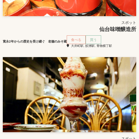
スポット
仙台味噌醸造所
食べる
買う
寛永2年からの歴史を受け継ぐ 老舗のみそ蔵
大井町駅, 鮫洲駅, 青物横丁駅
スポット