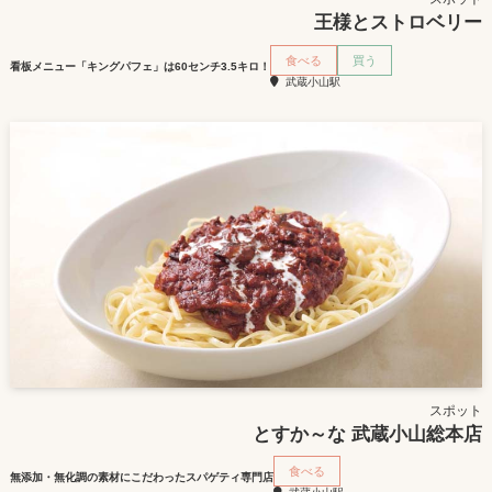
王様とストロベリー
食べる
買う
看板メニュー「キングパフェ」は60センチ3.5キロ！
武蔵小山駅
スポット
とすか～な 武蔵小山総本店
食べる
無添加・無化調の素材にこだわったスパゲティ専門店