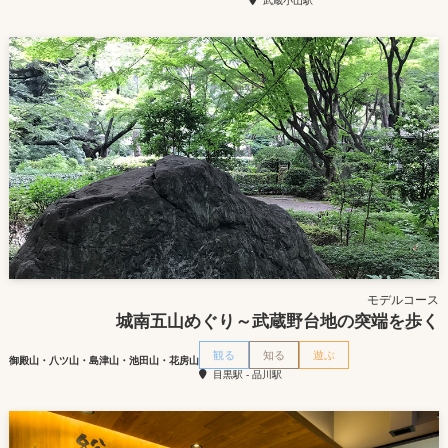
武蔵小山駅
モデルコース
城南五山めぐり～武蔵野台地の突端を歩く
観る
知る
遊ぶ
御殿山・八ツ山・島津山・池田山・花房山
目黒駅 - 品川駅