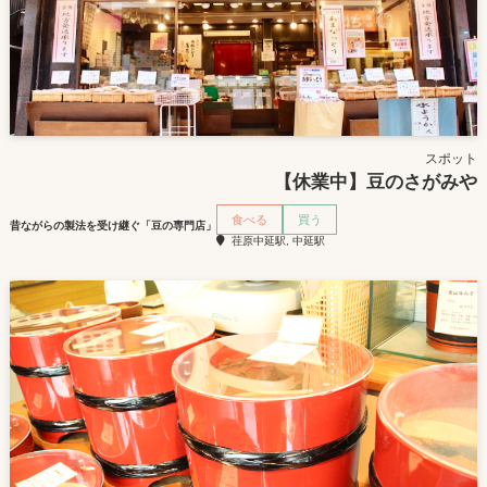
スポット
【休業中】豆のさがみや
食べる
買う
昔ながらの製法を受け継ぐ「豆の専門店」
荏原中延駅, 中延駅