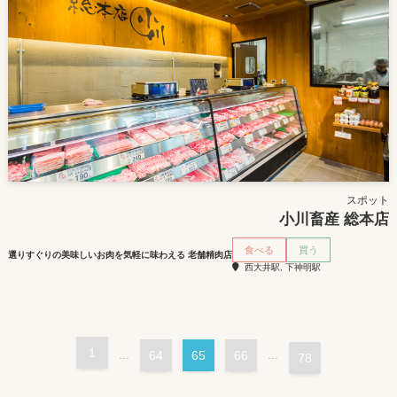
スポット
小川畜産 総本店
食べる
買う
選りすぐりの美味しいお肉を気軽に味わえる 老舗精肉店
西大井駅, 下神明駅
1
64
65
66
...
...
78