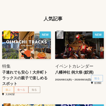
人気記事
NEW
NEW
特集
イベントカレンダー
子連れでも安心！大井町ト
八幡神社 例大祭 (鮫洲)
ラックスの親子で楽しめる
観る
2026/08/13(木) ~ 2026/08/16(日)
スポット
鮫洲駅
遊ぶ
食べる
知る
大井町駅