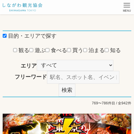
MENU
目的・エリアで探す
観る
遊ぶ
食べる
買う
泊まる
知る
エリア
フリーワード
検索
769〜786件目 / 全942件