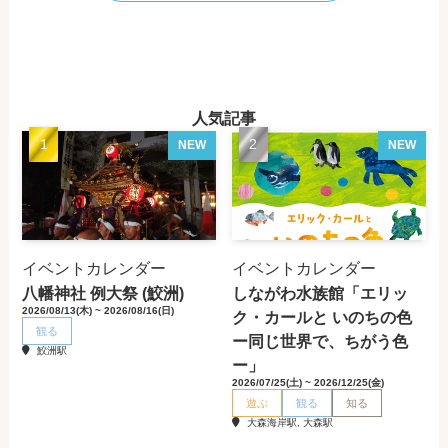
人気記事
NEW
NEW
イベントカレンダー
イベントカレンダー
八幡神社 例大祭 (鮫洲)
しながわ水族館「エリッ
2026/08/13(木) ~ 2026/08/16(日)
ク・カールと いのちの色
観る
ー同じ世界で、ちがう色
鮫洲駅
ー」
2026/07/25(土) ~ 2026/12/25(金)
遊ぶ
観る
知る
大森海岸駅, 大森駅