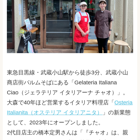
東急目黒線・武蔵小山駅から徒歩
3
分、武蔵小山
商店街パルムそばにある「
Gelateria Italiana
Ciao
（ジェラテリア イタリアーナ チャオ）」。
大森で
40
年ほど営業するイタリア料理店「
Osteria
Italianita（オステリア イタリアニタ）
」の新業態
として、
2023
年にオープンしました。
2代目店主の橋本定男さんは「『チャオ』は、親