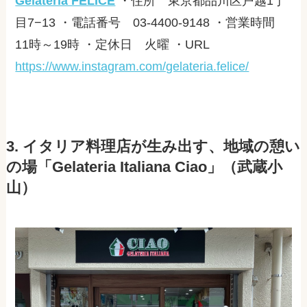
Gelateria FELICE
・住所 東京都品川区戸越
1
丁
目
7−13
・電話番号
03-4400-9148
・営業時間
11
時～
19
時 ・定休日 火曜 ・
URL
https://www.instagram.com/gelateria.felice/
3. イタリア料理店が生み出す、地域の憩い
の場「Gelateria Italiana Ciao」（武蔵小
山）