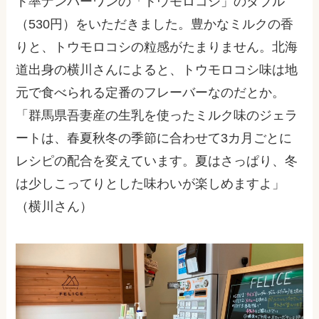
ト率ナンバーワンの「トウモロコシ」のダブル
（
530
円）をいただきました。豊かなミルクの香
りと、トウモロコシの粒感がたまりません。北海
道出身の横川さんによると、トウモロコシ味は地
元で食べられる定番のフレーバーなのだとか。
「群馬県吾妻産の生乳を使ったミルク味のジェラ
ートは、春夏秋冬の季節に合わせて
3
カ月ごとに
レシピの配合を変えています。夏はさっぱり、冬
は少しこってりとした味わいが楽しめますよ」
（横川さん）