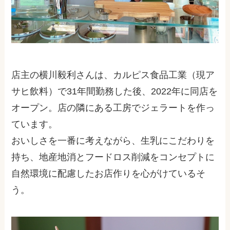
店主の横川毅利さんは、カルピス食品工業（現ア
サヒ飲料）で
31
年間勤務した後、
2022
年に同店を
オープン。店の隣にある工房でジェラートを作っ
ています。
おいしさを一番に考えながら、生乳にこだわりを
持ち、地産地消とフードロス削減をコンセプトに
自然環境に配慮したお店作りを心がけているそ
う。