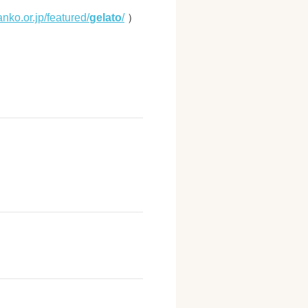
nko.or.jp/featured/
gelato
/
‎）