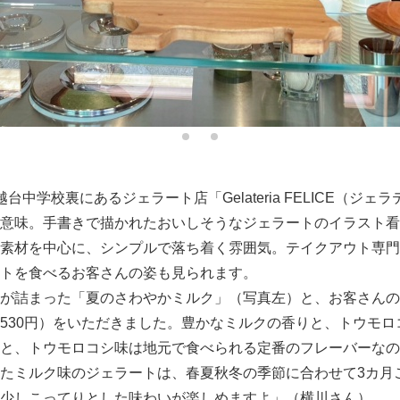
台中学校裏にあるジェラート店「Gelateria FELICE（ジ
意味。手書きで描かれたおいしそうなジェラートのイラスト看
素材を中心に、シンプルで落ち着く雰囲気。テイクアウト専門
トを食べるお客さんの姿も見られます。
が詰まった「夏のさわやかミルク」（写真左）と、お客さんの
530
円）をいただきました。豊かなミルクの香りと、トウモロ
ると、トウモロコシ味は地元で食べられる定番のフレーバーなの
たミルク味のジェラートは、春夏秋冬の季節に合わせて
3
カ月
少しこってりとした味わいが楽しめますよ」（横川さん）