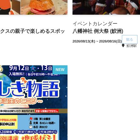
イベントカレンダー
クスの親子で楽しめるスポッ
八幡神社 例大祭 (鮫洲)
観る
2026/08/13(木) ~ 2026/08/16(日)
鮫洲駅
NEW