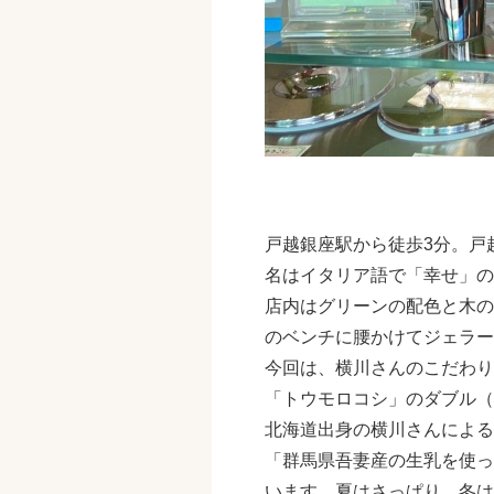
戸越銀座駅から徒歩
3
分。戸越
名はイタリア語で「幸せ」の
店内はグリーンの配色と木の
のベンチに腰かけてジェラー
今回は、横川さんのこだわり
「トウモロコシ」のダブル（
北海道出身の横川さんによ
「群馬県吾妻産の生乳を使っ
います。夏はさっぱり、冬は