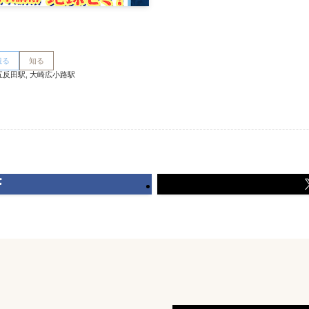
観る
知る
五反田駅, 大崎広小路駅