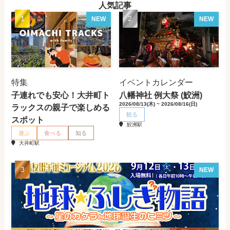
人気記事
NEW
NEW
特集
イベントカレンダー
子連れでも安心！大井町ト
八幡神社 例大祭 (鮫洲)
2026/08/13(木) ~ 2026/08/16(日)
ラックスの親子で楽しめる
観る
スポット
鮫洲駅
遊ぶ
食べる
知る
大井町駅
NEW