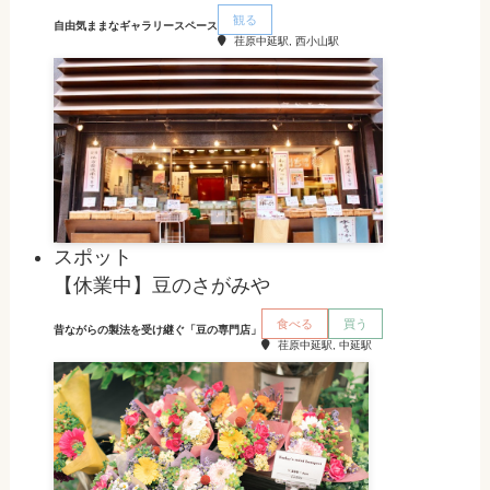
観る
自由気ままなギャラリースペース
荏原中延駅, 西小山駅
スポット
【休業中】豆のさがみや
食べる
買う
昔ながらの製法を受け継ぐ「豆の専門店」
荏原中延駅, 中延駅