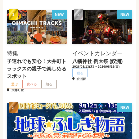
NEW
NEW
特集
イベントカレンダー
子連れでも安心！大井町ト
八幡神社 例大祭 (鮫洲)
2026/08/13(木) ~ 2026/08/16(日)
ラックスの親子で楽しめる
観る
スポット
鮫洲駅
遊ぶ
食べる
知る
大井町駅
NEW