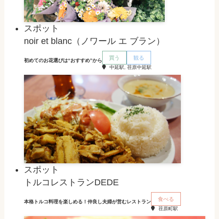
スポット
noir et blanc（ノワール エ ブラン）
買う
観る
初めてのお花選びは“おすすめ”から
中延駅, 荏原中延駅
スポット
トルコレストランDEDE
食べる
本格トルコ料理を楽しめる！仲良し夫婦が営むレストラン
荏原町駅