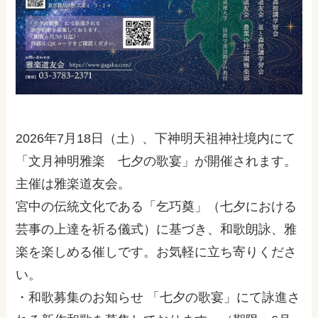
2026年7月18日（土）、下神明天祖神社境内にて
「文月神明雅楽 七夕の歌宴」が開催されます。
主催は雅楽道友会。
宮中の伝統文化である「乞巧奠」（七夕における
芸事の上達を祈る儀式）に基づき、和歌朗詠、雅
楽を楽しめる催しです。お
気軽に立ち寄りくださ
い。
・和歌募集のお知らせ 「七夕の歌宴」にて詠進さ