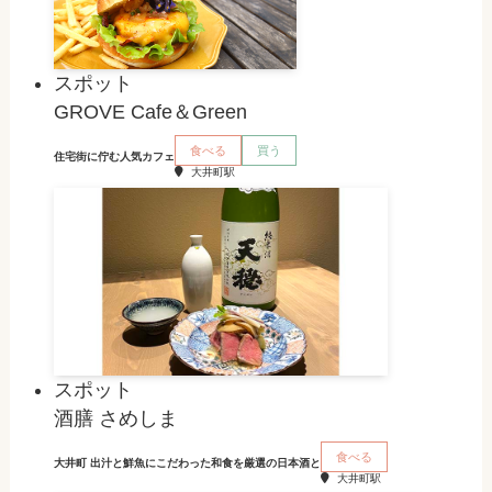
スポット
GROVE Cafe＆Green
食べる
買う
住宅街に佇む人気カフェ
大井町駅
スポット
酒膳 さめしま
食べる
大井町 出汁と鮮魚にこだわった和食を厳選の日本酒と
大井町駅