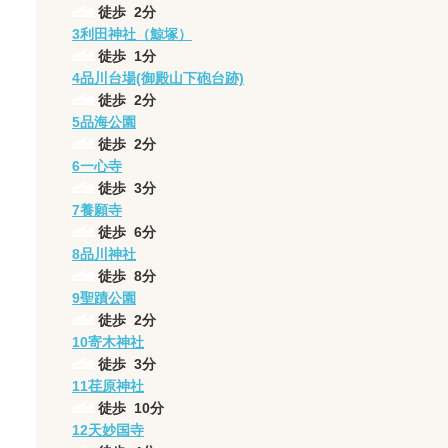
徒歩
2
分
3
利田神社（鯨塚）
徒歩
1
分
4
品川台場(御殿山下砲台跡)
徒歩
2
分
5
品海公園
徒歩
2
分
6
一心寺
徒歩
3
分
7
養願寺
徒歩
6
分
8
品川神社
徒歩
8
分
9
聖蹟公園
徒歩
2
分
10
寄木神社
徒歩
3
分
11
荏原神社
徒歩
10
分
12
天妙国寺