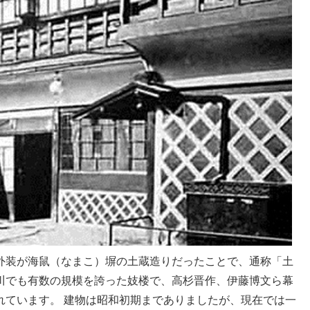
外装が海鼠（なまこ）塀の土蔵造りだったことで、通称「土
川でも有数の規模を誇った妓楼で、高杉晋作、伊藤博文ら幕
れています。 建物は昭和初期までありましたが、現在では一