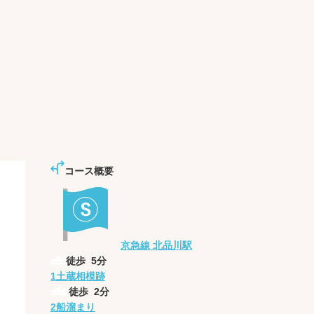
コース概要
京急線 北品川駅
徒歩
5
分
1
土蔵相模跡
徒歩
2
分
2
船溜まり