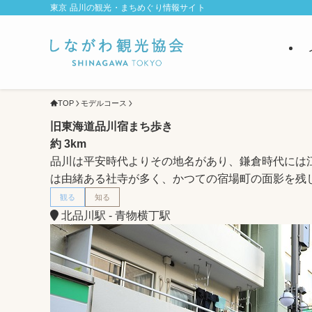
東京 品川の観光・まちめぐり情報サイト
TOP
モデルコース
旧東海道品川宿まち歩き
約 3km
品川は平安時代よりその地名があり、鎌倉時代には
は由緒ある社寺が多く、かつての宿場町の面影を残
観る
知る
北品川駅 - 青物横丁駅