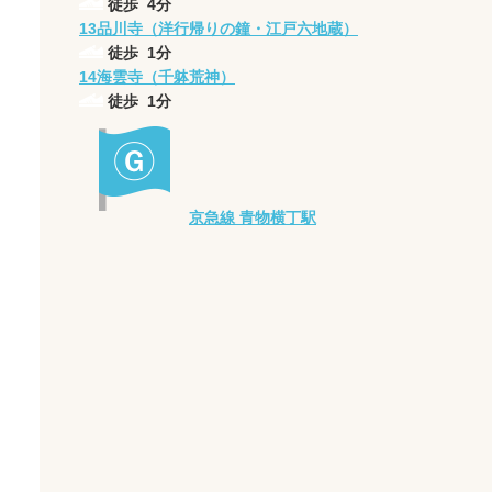
徒歩
4
分
13
品川寺（洋行帰りの鐘・江戸六地蔵）
徒歩
1
分
14
海雲寺（千躰荒神）
徒歩
1
分
京急線 青物横丁駅