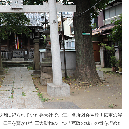
砂洲に祀られていた弁天社で、江戸名所図会や歌川広重の浮
、江戸を驚かせた三大動物の一つ「寛政の鯨」の骨を埋めた